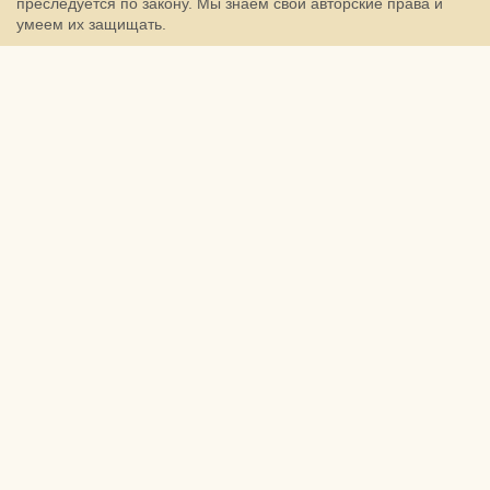
преследуется по закону. Мы знаем свои авторские права и
умеем их защищать.